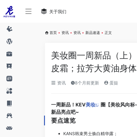
关于我们
首页
•
资讯
•
资讯
•
新品速递
•
正文
美妆圈一周新品（上）：
皮霜；拉芳大黄油身体乳
资讯
8个月前更新
蛋挞
一周新品！KEV
美妆
圈【美妆风向标
新品亮点吧~
要点速览
KANS韩束男士焕白精华露；