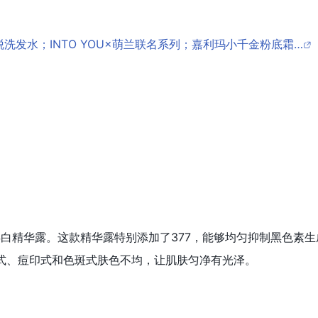
脱洗发水；INTO YOU×萌兰联名系列；嘉利玛小千金粉底霜…
士焕白精华露。这款精华露特别添加了377，能够均匀抑制黑色素
决泛红式、痘印式和色斑式肤色不均，让肌肤匀净有光泽。