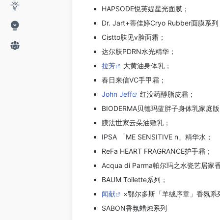
HAPSODE悦芙媞星光面膜；
Dr. Jart+蒂佳婷Cryo Rubber面膜系
Cistto肤见v脸面霜；
达尔肤PDRN水光精华；
拉芳
大黄油身体乳；
春日来信VC手甲霜；
John Jeff
红没药醇脂皮霜；
BIODERMA贝德玛蓝胖子身体乳家庭
膜法世家云朵油敷乳；
IPSA 「ME SENSITIVE n」精华水；
ReFa HEART FRAGRANCE护手霜；
Acqua di Parma帕尔玛之水瓷艺居家
BAUM Toilette系列；
闻献
×鄂尔多斯「羊绒序章」香氛系
SABON香氛蜡烛系列