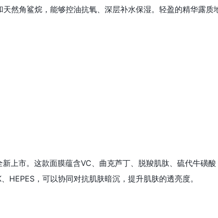
和天然角鲨烷，能够控油抗氧、深层补水保湿。轻盈的精华露质
光面膜全新上市。这款面膜蕴含VC、曲克芦丁、脱羧肌肽、硫代牛
K、HEPES，可以协同对抗肌肤暗沉，提升肌肤的透亮度。