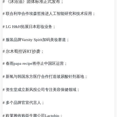
# 《沐浴油》团体标准正式发布；
# 联合利华合作埃森哲推进人工智能研究和技术应用；
# LG H&H拓展日本彩妆业务；
# 服装品牌Varsity Spirit加码美妆赛道；
# 尔木萄控诉RT抄袭；
# 春雨papa recipe将停止中国区运营；
# 新氧与韩国东方医疗合作打造玻尿酸针剂基地；
# 资生堂成立新风投公司专注美容保健领域；
# 多个品牌官宣代言人；
# 欧莱雅收购益生菌公司Lactobio；