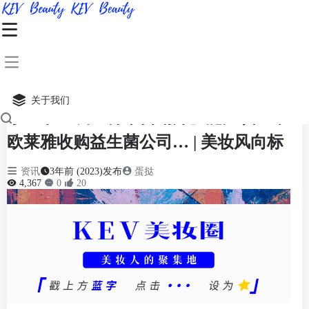
首页
•
资讯
•
资讯
•
美妆风向标
•
美妆圈一周热点：尔木萄控诉RT抄袭；小红书上
线「种草营销师」能力认证；欧莱雅收购益生菌公司… | 美妆风向标
美妆圈一周热点：尔木萄控诉RT抄袭；
关于我们
小红书上线「种草营销师」能力认证；
欧莱雅收购益生菌公司… | 美妆风向标
资讯
3年前 (2023)发布
蛋挞
4,367
0
20